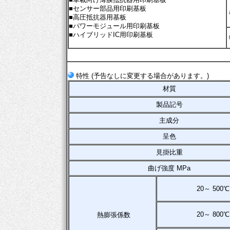
■センサー部品用印刷基板
■高圧抵抗器用基板
■パワーモジュール用印刷基板
■ハイブリッドIC用印刷基板
特性 (予告なしに変更する場合があります。)
材質
製品記号
主成分
呈色
見掛比重
曲げ強度 MPa
20～ 500℃
20～ 800℃
熱膨張係数