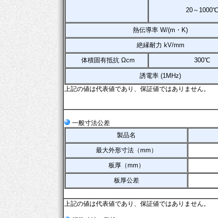
20～1000
熱伝導率 W/(m・K)
絶縁耐力 kV/mm
体積固有抵抗 Ωcm
300℃
誘電率 (1MHz)
上記の値は代表値であり、保証値ではありません。
一般寸法公差
製品名
最大外形寸法（mm）
板厚（mm）
板厚公差
上記の値は代表値であり、保証値ではありません。