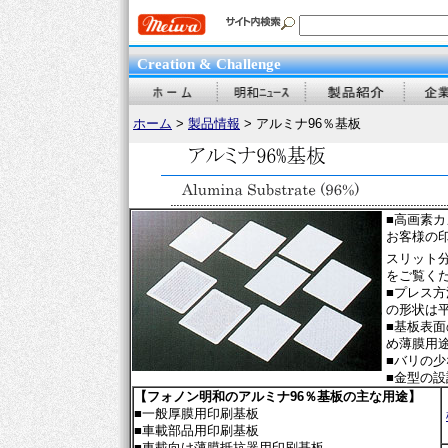
Creation & Challenge
ホーム
>
製品情報
> アルミナ96％基板
■高画素
お客様の
スリット
をご覧く
■プレス
の形状は
■基板表面
め薄膜用
■バリの
■金型の
【フォノン明和のアルミナ96％基板の主な用途】
■一般厚膜用印刷基板
■車載部品用印刷基板
■車載向け薄膜抵抗器用印刷基板