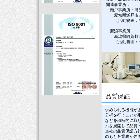
関連事業所：
・瀬戸事業所・研
愛知県瀬戸市穴田
［活動範囲：同
・新潟事業所
新潟県阿賀野市京
［活動範囲：セ
求められる機能が
分析を行うことが
などを積極的に取
ムを展開して品質
当社の品質保証方
のもと各業務が強