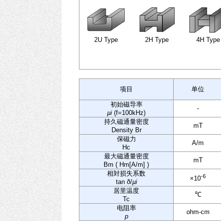
2U Type
2H Type
4H Type
项目
单位
初始磁导率
-
µi
(f=100kHz)
持久磁通量密度
mT
Density Br
保磁力
A/m
Hc
最大磁通量密度
mT
Bm ( Hm[A/m] )
相対损失系数
-6
×10
tan ð/
µi
居里温度
℃
Tc
电阻率
ohm-cm
p