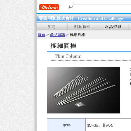
豐隆明和株式會社 - Creation and Challenge
首頁
>
產品資訊
> 極細圓棒
材料
氧化鋁、莫來石